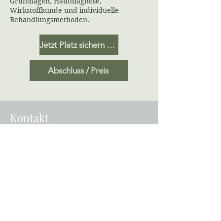
Grundlagen, Hautdiagnose,
Wirkstoffkunde und individuelle
Behandlungsmethoden.
Jetzt Platz sichern – Ausbildung starten!
Abschluss / Preis
Kontakt
Kosmetikschule Di Bella
Größte Kosmetikschule in Trier,
Saarbrücken und Luxemburg
Ohmstrasse 5-7
54292 Trier (Rheinland-Pfalz)
Öffnungzeiten:
Montags bis Samstags
von 8:00 Uhr bis 20:00 Uhr