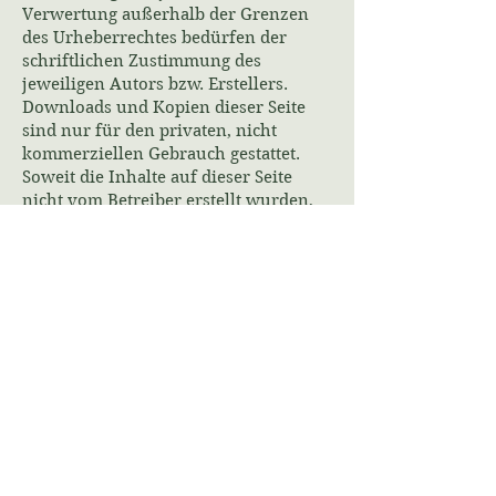
Verwertung außerhalb der Grenzen
des Urheberrechtes bedürfen der
schriftlichen Zustimmung des
jeweiligen Autors bzw. Erstellers.
Downloads und Kopien dieser Seite
sind nur für den privaten, nicht
kommerziellen Gebrauch gestattet.
Soweit die Inhalte auf dieser Seite
nicht vom Betreiber erstellt wurden,
werden die Urheberrechte Dritter
beachtet. Insbesondere werden
Inhalte Dritter als solche
gekennzeichnet. Sollten Sie trotzdem
auf eine Urheberrechtsverletzung
aufmerksam werden, bitten wir um
einen entsprechenden Hinweis. Bei
Bekanntwerden von
Rechtsverletzungen werden wir
derartige Inhalte umgehend entfernen