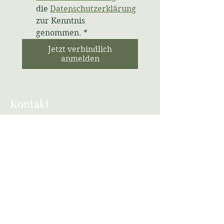
die 
Datenschutzerklärung
zur Kenntnis 
genommen.
*
Jetzt verbindlich
anmelden
Kontakt
Kosmetikschule Di Bella
Größte Kosmetikschule in Trier,
Saarbrücken und Luxemburg
Ohmstrasse 5-7
54292 Trier (Rheinland-Pfalz)
Öffnungzeiten:
Montags bis Samstags
von 8:00 Uhr bis 20:00 Uhr
Ansprechpartner: Sylwia Di