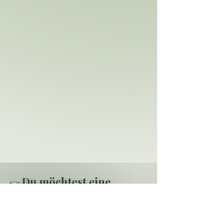
Du möchtest eine
👉
komplette 1-jährige
Kosmetikausbildung